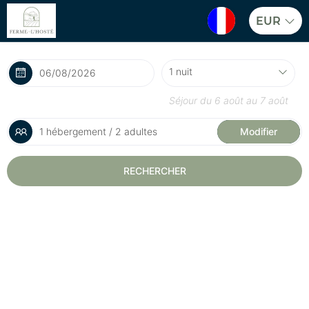
EUR
Séjour du
6 août
au
7 août
1 hébergement / 2 adultes
Modifier