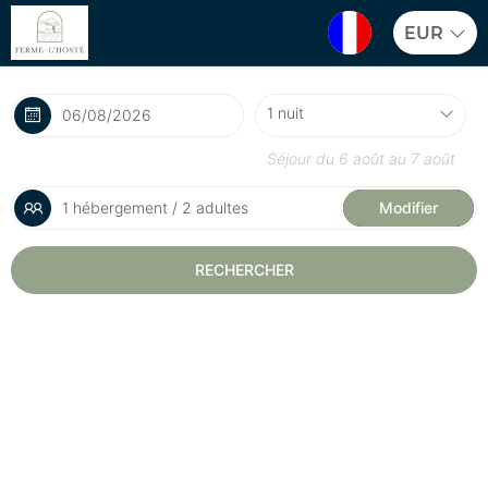
EUR
Séjour du
6 août
au
7 août
1 hébergement / 2 adultes
Modifier