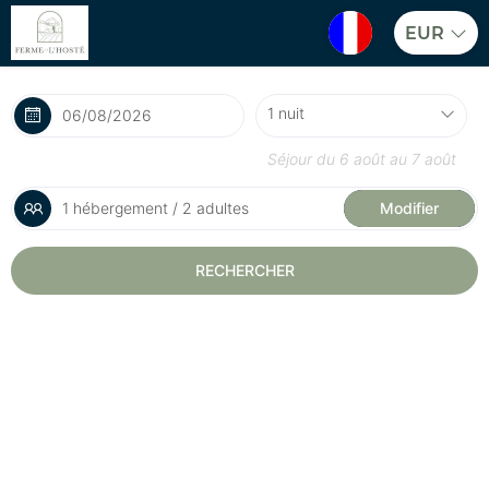
EUR
Séjour du
6 août
au
7 août
1 hébergement / 2 adultes
Modifier