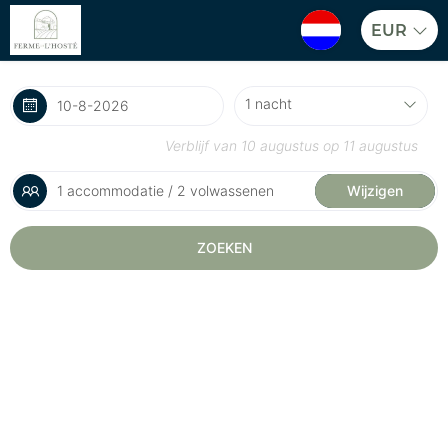
EUR
Verblijf van
10 augustus
op
11 augustus
1 accommodatie / 2 volwassenen
Wijzigen