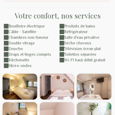
Votre confort, nos services
Bouilloire électrique
Produits de bains
Câble - Satellite
Réfrigérateur
Chambres non fumeur
Salle d'eau privative
Double vitrage
Sèche cheveux
Douche
Télévision écran plat
Draps et linges compris
Toilettes séparées
Kitchenette
Wi-Fi haut débit gratuit
Micro-ondes